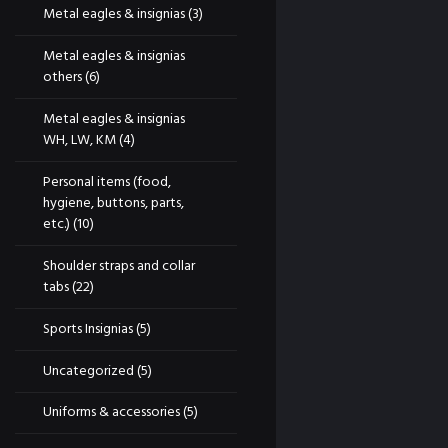
Metal eagles & insignias
(3)
Metal eagles & insignias
others
(6)
Metal eagles & insignias
WH, LW, KM
(4)
Personal items (food,
hygiene, buttons, parts,
etc.)
(10)
Shoulder straps and collar
tabs
(22)
Sports Insignias
(5)
Uncategorized
(5)
Uniforms & accessories
(5)