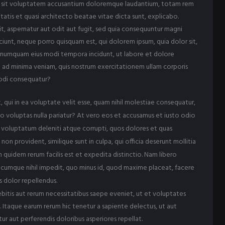
ror sit voluptatem accusantium doloremque laudantium, totam rem
tatis et quasi architecto beatae vitae dicta sunt, explicabo.
, aspernatur aut odit aut fugit, sed quia consequuntur magni
iunt, neque porro quisquam est, qui dolorem ipsum, quia dolor sit,
on numquam eius modi tempora incidunt, ut labore et dolore
ad minima veniam, quis nostrum exercitationem ullam corporis
modi consequatur?
, qui in ea voluptate velit esse, quam nihil molestiae consequatur,
uo voluptas nulla pariatur? At vero eos et accusamus et iusto odio
m voluptatum deleniti atque corrupti, quos dolores et quas
on provident, similique sunt in culpa, qui officia deserunt mollitia
 quidem rerum facilis est et expedita distinctio. Nam libero
 cumque nihil impedit, quo minus id, quod maxime placeat, facere
 dolor repellendus.
bitis aut rerum necessitatibus saepe eveniet, ut et voluptates
 Itaque earum rerum hic tenetur a sapiente delectus, ut aut
ur aut perferendis doloribus asperiores repellat.