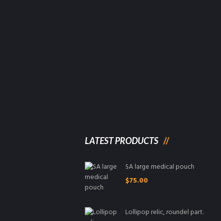
LATEST PRODUCTS
SA large medical pouch
$
75.00
Lollipop relic, roundel part.