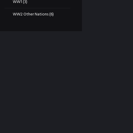
WW1
(3)
WW2 Other Nations
(6)