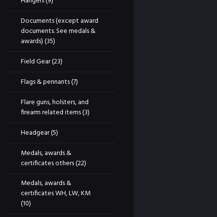
Hangers
(9)
Documents (except award
documents. See medals &
awards)
(35)
Field Gear
(23)
Flags & pennants
(7)
Flare guns, holsters, and
firearm related items
(3)
Headgear
(5)
Medals, awards &
certificates others
(22)
Medals, awards &
certificates WH, LW, KM
(10)