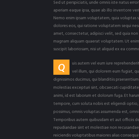
Sed ut perspiciatis, unde omnis iste natus er
aperiam eaque ipsa, quae ab illo inventore veri
Nemo enim ipsam voluptatem, quia voluptas sit
dolores eos, qui ratione voluptatem sequi nesc
amet, consectetur, adipisci velit, sed quia n
magnam aliquam quaerat voluptatem. Ut enim 
suscipit laboriosam, nisi ut aliquid ex ea com
uis autem vel eum iure reprehenderit
Q
vel illum, qui dolorem eum fugiat, q
dignissimos ducimus, qui blanditiis praesentiu
molestias excepturi sint, obcaecati cupiditate n
animi, id est laborum et dolorum fuga. Et harum
tempore, cum soluta nobis est eligendi optio,
possimus, omnis voluptas assumenda est, omnis
Temporibus autem quibusdam et aut officiis de
repudiandae sint et molestiae non recusandae.
reiciendis voluptatibus maiores alias consequat